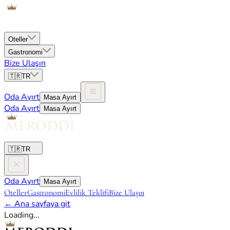
Oteller
Gastronomi
Bize Ulaşın
🇹🇷
TR
Oda Ayırt
Masa Ayırt
Oda Ayırt
Masa Ayırt
🇹🇷
TR
Oda Ayırt
Masa Ayırt
Oteller
Gastronomi
Evlilik Teklifi
Bize Ulaşın
←
Ana sayfaya git
Loading...