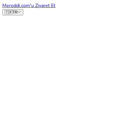
Meroddi.com'u Ziyaret Et
🇹🇷
TR