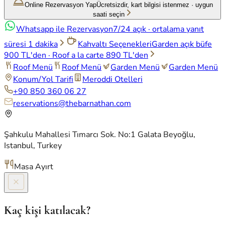
Online Rezervasyon Yap
Ücretsizdir, kart bilgisi istenmez
·
uygun
saati seçin
Whatsapp ile Rezervasyon
7/24 açık
·
ortalama yanıt
süresi 1 dakika
Kahvaltı Seçenekleri
Garden açık büfe
900 TL'den
·
Roof a la carte
890 TL'den
Roof Menü
Roof Menü
Garden Menü
Garden Menü
Konum/Yol Tarifi
Meroddi Otelleri
+90 850 360 06 27
reservations@thebarnathan.com
Şahkulu Mahallesi Tımarcı Sok. No:1 Galata Beyoğlu,
Istanbul, Turkey
Masa Ayırt
Kaç kişi katılacak?