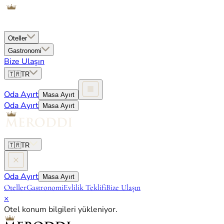
Oteller
Gastronomi
Bize Ulaşın
🇹🇷
TR
Oda Ayırt
Masa Ayırt
Oda Ayırt
Masa Ayırt
🇹🇷
TR
Oda Ayırt
Masa Ayırt
Oteller
Gastronomi
Evlilik Teklifi
Bize Ulaşın
×
Otel konum bilgileri yükleniyor.