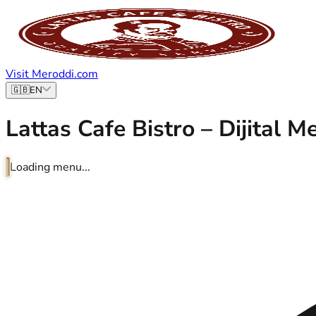
Visit Meroddi.com
🇬🇧
EN
Lattas Cafe Bistro – Dijital M
Loading menu...